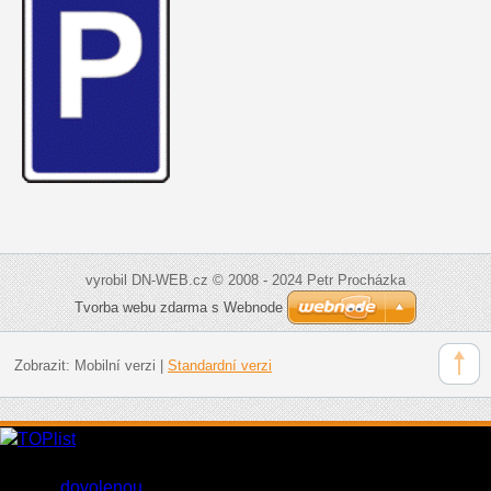
vyrobil DN-WEB.cz © 2008 - 2024 Petr Procházka
Tvorba webu zdarma s Webnode
Zobrazit:
Mobilní verzi
|
Standardní verzi
Levné parkování u letiště Praha Ruzyně můžete využít při cestě
na vaší
dovolenou
.