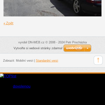
« Zpět
vyrobil DN-WEB.cz © 2008 - 2024 Petr Procházka
Vytvořte si webové stránky zdarma!
Zobrazit:
Mobilní verzi
|
Standardní verzi
Levné parkování u letiště Praha Ruzyně můžete využít při cestě
na vaší
dovolenou
.